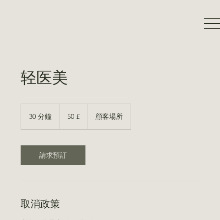
轻医美
50
Britische
30 分鐘
3
50 £
顧客場所
Pfund
0
分
鐘
請求預訂
取消政策